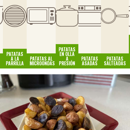
PATATAS
PATATAS
EN OLLA
A LA
PATATAS AL
A
PATATAS
PATATAS
PARRILLA
MICROONDAS
PRESIÓN
ASADAS
SALTEADAS