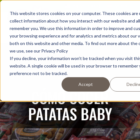
Saltar
English
(
Inglés
)
Español
al
This website stores cookies on your computer. These cookies are 
contenido
collect information about how you interact with our website and al
remember you. We use this information in order to improve and cu
your browsing experience and for analytics and metrics about our v
both on this website and other media. To find out more about the 
we use, see our Privacy Policy
If you decline, your information won’t be tracked when you visit thi
website. A single cookie will be used in your browser to remember 
preference not to be tracked.
Accept
Declin
CÓMO COCER
PATATAS BABY