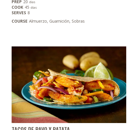
días
PREP
20
días
días
COOK
45
días
SERVES
8
COURSE
Almuerzo, Guarnición, Sobras
TACOS DE PAVO Y PATATA