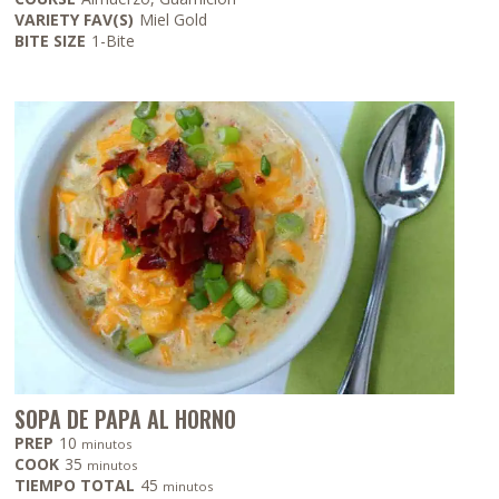
VARIETY FAV(S)
Miel Gold
BITE SIZE
1-Bite
SOPA DE PAPA AL HORNO
minutos
PREP
10
minutos
minutos
COOK
35
minutos
minutos
TIEMPO TOTAL
45
minutos