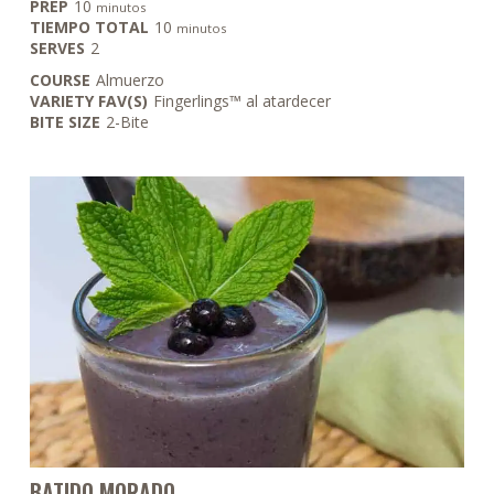
minutos
PREP
10
minutos
minutos
TIEMPO TOTAL
10
minutos
SERVES
2
COURSE
Almuerzo
VARIETY FAV(S)
Fingerlings™ al atardecer
BITE SIZE
2-Bite
BATIDO MORADO