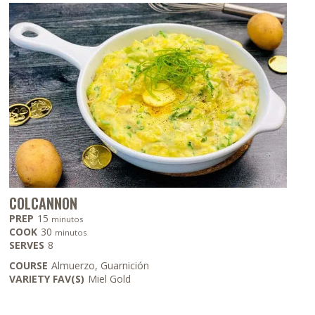
COLCANNON
minutos
PREP
15
minutos
minutos
COOK
30
minutos
SERVES
8
COURSE
Almuerzo, Guarnición
VARIETY FAV(S)
Miel Gold