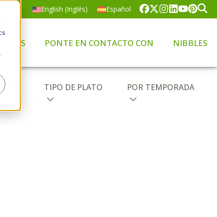
English
(
Inglés
)
Español
d
cs
RERAS
PONTE EN CONTACTO CON
NIBBLES
r
CURSO
TIPO DE PLATO
POR TEMPORADA