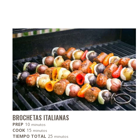
BROCHETAS ITALIANAS
minutos
PREP
10
minutos
minutos
COOK
15
minutos
minutos
TIEMPO TOTAL
25
minutos