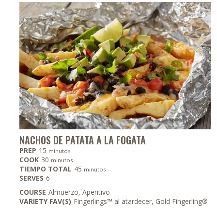
NACHOS DE PATATA A LA FOGATA
minutos
PREP
15
minutos
minutos
COOK
30
minutos
minutos
TIEMPO TOTAL
45
minutos
SERVES
6
COURSE
Almuerzo, Aperitivo
VARIETY FAV(S)
Fingerlings™ al atardecer, Gold Fingerling®