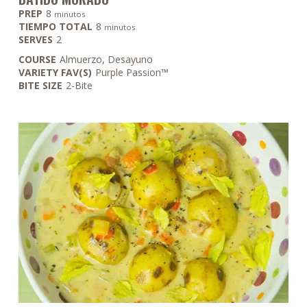
minutos
PREP
8
minutos
minutos
TIEMPO TOTAL
8
minutos
SERVES
2
COURSE
Almuerzo, Desayuno
VARIETY FAV(S)
Purple Passion™
BITE SIZE
2-Bite