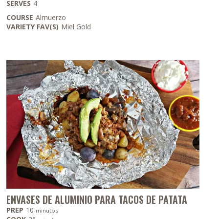
SERVES
4
COURSE
Almuerzo
VARIETY FAV(S)
Miel Gold
ENVASES DE ALUMINIO PARA TACOS DE PATATA
minutos
PREP
10
minutos
minutos