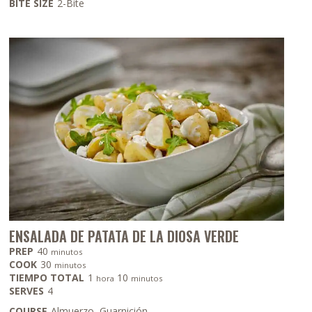
BITE SIZE
2-Bite
ENSALADA DE PATATA DE LA DIOSA VERDE
minutos
PREP
40
minutos
minutos
COOK
30
minutos
hora
minutos
TIEMPO TOTAL
1
10
hora
minutos
SERVES
4
COURSE
Almuerzo, Guarnición