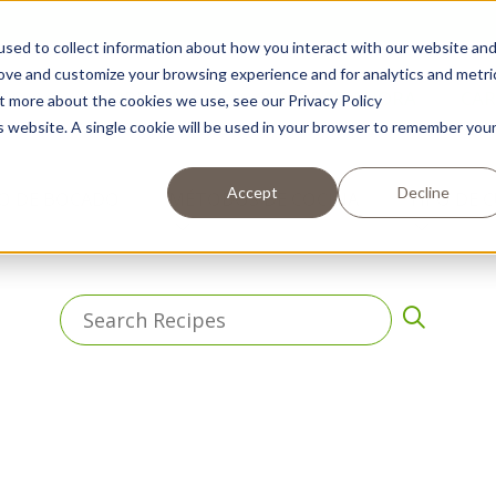
sed to collect information about how you interact with our website an
rove and customize your browsing experience and for analytics and metri
OS
EMPRESA
COMPRAR AHORA
CAR
ut more about the cookies we use, see our Privacy Policy
is website. A single cookie will be used in your browser to remember you
Accept
Decline
O DE BOCADO
MÉTODOS DE COCINA
TIPO DE 