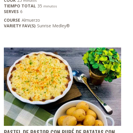
COOK
25
minutos
minutos
TIEMPO TOTAL
35
minutos
SERVES
6
COURSE
Almuerzo
VARIETY FAV(S)
Sunrise Medley®
PASTEL DE PASTOR CON PURÉ DE PATATAS CON