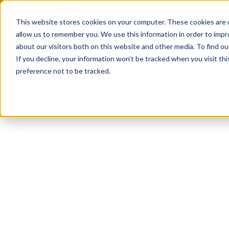
Saltar
al
This website stores cookies on your computer. These cookies are u
contenido
allow us to remember you. We use this information in order to imp
RECETAS
PRODUCT
about our visitors both on this website and other media. To find o
If you decline, your information won’t be tracked when you visit th
preference not to be tracked.
RECETAS
VARIEDAD DE PATATAS
TAMAÑ