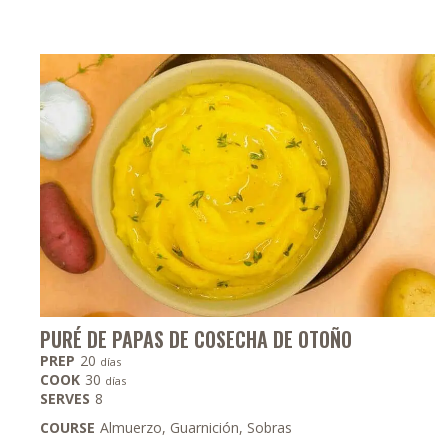
PURÉ DE PAPAS DE COSECHA DE OTOÑO
días
PREP
20
días
días
COOK
30
días
SERVES
8
COURSE
Almuerzo, Guarnición, Sobras