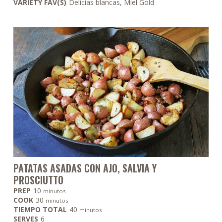
VARIETY FAV(S)
Delicias blancas, Miel Gold
PATATAS ASADAS CON AJO, SALVIA Y
PROSCIUTTO
minutos
PREP
10
minutos
minutos
COOK
30
minutos
minutos
TIEMPO TOTAL
40
minutos
SERVES
6