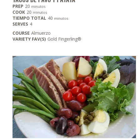
minutos
PREP
20
minutos
minutos
COOK
20
minutos
minutos
TIEMPO TOTAL
40
minutos
SERVES
4
COURSE
Almuerzo
VARIETY FAV(S)
Gold Fingerling®