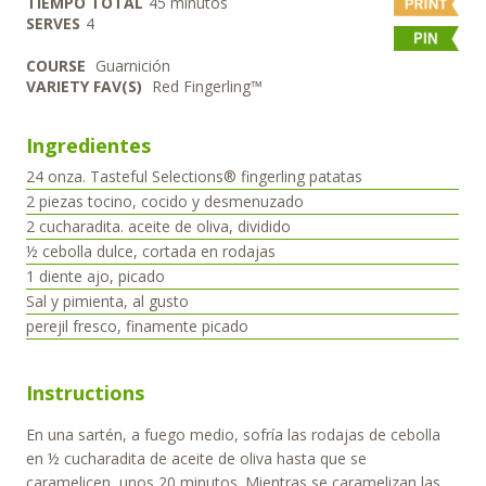
minutos
TIEMPO TOTAL
45
minutos
SERVES
4
COURSE
Guarnición
VARIETY FAV(S)
Red Fingerling™
Ingredientes
24
onza.
Tasteful Selections® fingerling patatas
2
piezas
tocino, cocido y desmenuzado
2
cucharadita.
aceite de oliva, dividido
½
cebolla dulce, cortada en rodajas
1
diente
ajo, picado
Sal y pimienta, al gusto
perejil fresco, finamente picado
Instructions
En una sartén, a fuego medio, sofría las rodajas de cebolla
en ½ cucharadita de aceite de oliva hasta que se
caramelicen, unos 20 minutos. Mientras se caramelizan las