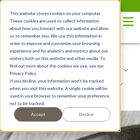
Saltar
al
This website stores cookies on your computer.
contenido
These cookies are used to collect information
about how you interact with our website and allow
us to remember you. We use this information in
order to improve and customize your browsing
experience and for analytics and metrics about our
RECETAS
VARIEDAD DE PATATAS
visitors both on this website and other media. To
find out more about the cookies we use, see our
MÉTODOS DE COCINA
TIPO DE CURSO
Privacy Policy
If you decline, your information won’t be tracked
TIPO DE PLATO
POR TEMPORADA
when you visit this website. A single cookie will be
used in your browser to remember your preference
NIBBLES
not to be tracked.
Accept
Decline