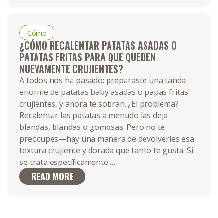
Baby
en
una
Cómo
Parrilla-
¿CÓMO RECALENTAR PATATAS ASADAS O
Plana:
PATATAS FRITAS PARA QUE QUEDEN
Recetas,
NUEVAMENTE CRUJIENTES?
Consejos
A todos nos ha pasado: preparaste una tanda
y
enorme de patatas baby asadas o papas fritas
Técnicas
crujientes, y ahora te sobran. ¿El problema?
Recalentar las patatas a menudo las deja
blandas, blandas o gomosas. Pero no te
preocupes—hay una manera de devolverles esa
textura crujiente y dorada que tanto te gusta. Si
¿Cómo
se trata específicamente
…
Recalentar
READ MORE
Patatas
Asadas
o