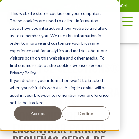
Saltar
English
(
Inglés
)
Español
al
This website stores cookies on your computer.
contenido
These cookies are used to collect information
about how you interact with our website and allow
us to remember you. We use this information in
order to improve and customize your browsing
experience and for analytics and metrics about our
visitors both on this website and other media. To
TASTEFUL SELECTIONS®
find out more about the cookies we use, see our
Privacy Policy
LANZA UNA NUEVA
If you decline, your information won’t be tracked
FUNCIÓN EN LÍNEA PARA
when you visit this website. A single cookie will be
used in your browser to remember your preference
AYUDAR A LOS
not to be tracked.
CONSUMIDORES A
Accept
Decline
ENCONTRAR PATATAS