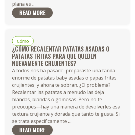
Cómo
plana es
…
Cocinar
READ MORE
Patatas
Baby
en
una
Cómo
Parrilla-
¿CÓMO RECALENTAR PATATAS ASADAS O
Plana:
PATATAS FRITAS PARA QUE QUEDEN
Recetas,
NUEVAMENTE CRUJIENTES?
Consejos
A todos nos ha pasado: preparaste una tanda
y
enorme de patatas baby asadas o papas fritas
Técnicas
crujientes, y ahora te sobran. ¿El problema?
Recalentar las patatas a menudo las deja
blandas, blandas o gomosas. Pero no te
preocupes—hay una manera de devolverles esa
textura crujiente y dorada que tanto te gusta. Si
¿Cómo
se trata específicamente
…
Recalentar
READ MORE