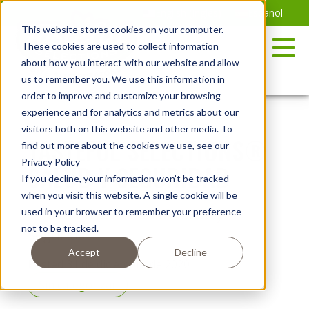
Saltar
English
(
Inglés
)
Español
al
This website stores cookies on your computer.
contenido
These cookies are used to collect information
about how you interact with our website and allow
us to remember you. We use this information in
order to improve and customize your browsing
experience and for analytics and metrics about our
visitors both on this website and other media. To
TASTEFUL SELECTIONS®
find out more about the cookies we use, see our
Privacy Policy
SALUD Y SEGURIDAD
If you decline, your information won’t be tracked
when you visit this website. A single cookie will be
used in your browser to remember your preference
not to be tracked.
Accept
Decline
Posted 31 de diciembre de 2020
Sin categorizar