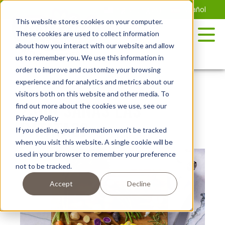
Saltar
English
(
Inglés
)
Español
al
This website stores cookies on your computer.
contenido
These cookies are used to collect information
about how you interact with our website and allow
us to remember you. We use this information in
order to improve and customize your browsing
experience and for analytics and metrics about our
visitors both on this website and other media. To
¿SON SANAS LAS
find out more about the cookies we use, see our
Privacy Policy
PATATAS?
If you decline, your information won’t be tracked
when you visit this website. A single cookie will be
used in your browser to remember your preference
not to be tracked.
Accept
Decline