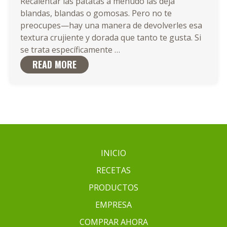
Recalentar las patatas a menudo las deja
blandas, blandas o gomosas. Pero no te
preocupes—hay una manera de devolverles esa
textura crujiente y dorada que tanto te gusta. Si
¿Cómo
se trata específicamente
…
Recalentar
READ MORE
Patatas
Asadas
o
Patatas
Fritas
para
que
INICIO
Queden
RECETAS
Nuevamente
Crujientes?
PRODUCTOS
EMPRESA
COMPRAR AHORA