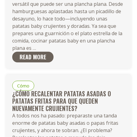
versátil que puede ser una plancha plana. Desde
hamburguesas aplastadas hasta un picadillo de
desayuno, lo hace todo—incluyendo unas
patatas baby crujientes y doradas. Ya sea que
prepares una guarnición o el plato estrella de la
comida, cocinar patatas baby en una plancha
Cómo
plana es
…
Cocinar
READ MORE
Patatas
Baby
en
una
Cómo
Parrilla-
¿CÓMO RECALENTAR PATATAS ASADAS O
Plana:
PATATAS FRITAS PARA QUE QUEDEN
Recetas,
NUEVAMENTE CRUJIENTES?
Consejos
A todos nos ha pasado: preparaste una tanda
y
enorme de patatas baby asadas o papas fritas
Técnicas
crujientes, y ahora te sobran. ¿El problema?