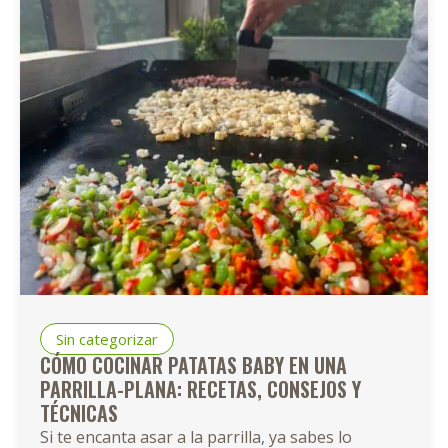
Marisc
Sin categorizar
CÓMO COCINAR PATATAS BABY EN UNA
PARRILLA-PLANA: RECETAS, CONSEJOS Y
TÉCNICAS
Si te encanta asar a la parrilla, ya sabes lo